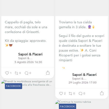
Cappello di paglia, telo
Troviamo la tua cialda
mare, occhiali da sole e una
gemella in 3 slide.
confezione di Grissotti.
Segui il filo del gusto e scopri
Kit da spiaggia: approvato.
quale cialda Sapori & Piaceri
è destinata a svoltare le tue
pause estive.
A. Coni
Sapori & Piaceri
Ricoperti per i golosi senza
Sapori & Piaceri
rimpianti
5 Agosto 2026 16:30
...
1
0
0
Sapori & Piaceri
Sapori & Piaceri
29 Luglio 2026 17:00
FACEBOOK
2
0
0
FACEBOOK