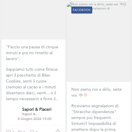
FACEBOOK
“Faccio una pausa di cinque
minuti e poi mi rimetto al
lavoro".
Sappiamo tutti come finisce:
apri il pacchetto di Bliss
Cookies, senti il cuore
cremoso al cacao e i minuti
Non siamo noi a dirlo, siete
diventano dieci, venti... o il
voi. 🫶
tempo necessario a finire il...
Riceviamo segnalazioni di
Sapori & Piaceri
"Stiracche-dipendenza"
Sapori & Piaceri
sempre più frequenti.
4 Giugno 2026 15:00
Sintomi? Impossibilità di
smettere dopo la prima,
2
0
0