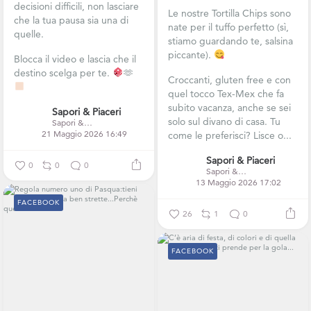
decisioni difficili, non lasciare
Le nostre Tortilla Chips sono
che la tua pausa sia una di
nate per il tuffo perfetto (sì,
quelle.
stiamo guardando te, salsina
piccante).
Blocca il video e lascia che il
destino scelga per te.
🫶
Croccanti, gluten free e con
quel tocco Tex-Mex che fa
subito vacanza, anche se sei
Sapori & Piaceri
solo sul divano di casa.
Tu
Sapori & Piaceri
21 Maggio 2026 16:49
come le preferisci? Lisce o...
Sapori & Piaceri
0
0
0
Sapori & Piaceri
13 Maggio 2026 17:02
FACEBOOK
26
1
0
FACEBOOK