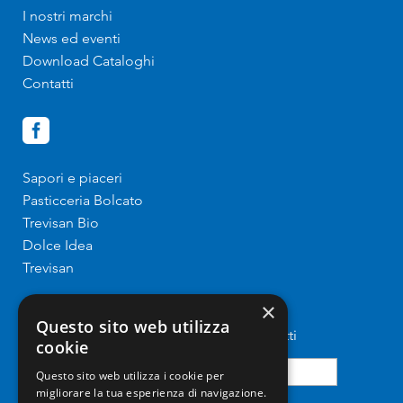
I nostri marchi
News ed eventi
Download Cataloghi
Contatti
Sapori e piaceri
Pasticceria Bolcato
Trevisan Bio
Dolce Idea
Trevisan
Iscriviti alla newsletter
×
Questo sito web utilizza
Resta sempre aggiornato sui nostri prodotti
cookie
Questo sito web utilizza i cookie per
migliorare la tua esperienza di navigazione.