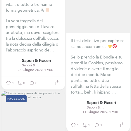
vita... e tutte e tre hanno
forma geometrica. 🫰
La vera tragedia del
pomeriggio non è il lavoro
arretrato, ma dover scegliere
tra la dolcezza dell'albicocca,
Il test definitivo per capire se
la nota decisa della ciliegia o
siamo ancora amici.
l'abbraccio asprigno dei...
Se io prendo la Blondie e tu
Sapori & Piaceri
prendi la Cookies, possiamo
Sapori & Piaceri
dividerle e avere il meglio
25 Giugno 2026 17:00
dei due mondi. Ma se
puntiamo tutti e due
1
0
0
sull'ultima fetta della stessa
torta... beh, lì iniziano i...
FACEBOOK
Sapori & Piaceri
Sapori & Piaceri
11 Giugno 2026 17:30
1
1
1