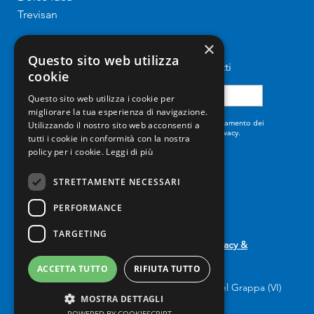
Trevisan
×
Iscriviti alla newsletter
Questo sito web utilizza
Resta sempre aggiornato sui nostri prodotti
cookie
Questo sito web utilizza i cookie per
migliorare la tua esperienza di navigazione.
Dichiaro di aver letto e compreso l'informativa sul trattamento dei
Utilizzando il nostro sito web acconsenti a
dati personali, disponibile alla pagina Informativa sulla privacy.
tutti i cookie in conformità con la nostra
policy per i cookie.
Leggi di più
STRETTAMENTE NECESSARI
PERFORMANCE
TARGETING
© 2019 by Fietta Spa. All rights reserved. –
Privacy &
Cookies
–
Credits
ACCETTA TUTTO
RIFIUTA TUTTO
FIETTA Spa Via Portile, 12 – 36061 – Bassano del Grappa (VI)
MOSTRA DETTAGLI
tel. +39 0424 527.501 –
fietta@fietta.it
POWERED BY COOKIESCRIPT